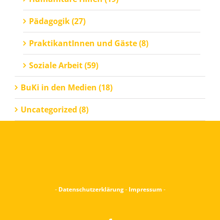
Pädagogik (27)
PraktikantInnen und Gäste (8)
Soziale Arbeit (59)
BuKi in den Medien (18)
Uncategorized (8)
-
Datenschutzerklärung
-
Impressum
-