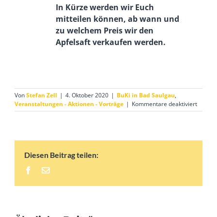
In Kürze werden wir Euch
mitteilen können, ab wann und
zu welchem Preis wir den
Apfelsaft verkaufen werden.
Von
Stefan Zell
|
4. Oktober 2020
|
BuKi in Bad Saulgau
,
für
Veranstaltungen - Aktionen - Vorträge
|
Kommentare deaktiviert
Vorank
BuKi
verkauf
in
Kürze
Diesen Beitrag teilen:
biozerti
Apfelsa
Facebook
E-
Mail