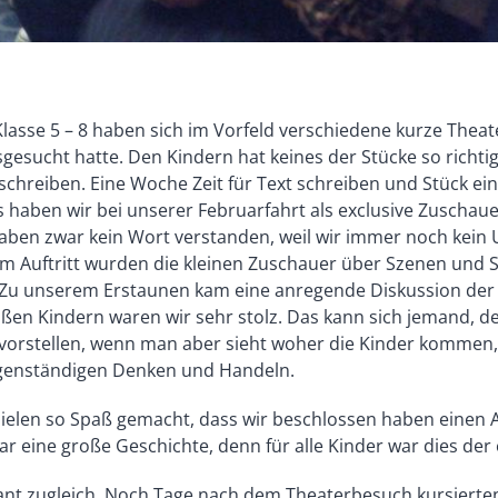
asse 5 – 8 haben sich im Vorfeld verschiedene kurze Theat
esucht hatte. Den Kindern hat keines der Stücke so richtig g
 schreiben. Eine Woche Zeit für Text schreiben und Stück ei
haben wir bei unserer Februarfahrt als exclusive Zuschaue
ben zwar kein Wort verstanden, weil wir immer noch kein 
em Auftritt wurden die kleinen Zuschauer über Szenen und S
. Zu unserem Erstaunen kam eine anregende Diskussion de
en Kindern waren wir sehr stolz. Das kann sich jemand, de
vorstellen, wenn man aber sieht woher die Kinder kommen, 
igenständigen Denken und Handeln.
ielen so Spaß gemacht, dass wir beschlossen haben einen A
ar eine große Geschichte, denn für alle Kinder war dies der
ant zugleich. Noch Tage nach dem Theaterbesuch kursierten