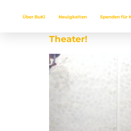
Zum
Inhalt
Über BuKi
Neuigkeiten
Spenden für K
springen
Theater!
Zeige
grösseres
Bild