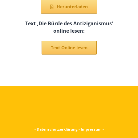
Herunterladen
Text ‚Die Bürde des Antiziganismus‘
online lesen:
Text Online lesen
-
Datenschutzerklärung
-
Impressum
-