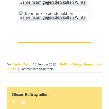
Von
Stefan Zell
|
10. Februar 2022
|
BuKi in Cidreag
,
Humanitäre
für
Hilfen
|
Kommentare deaktiviert
Spendenaktion
–
Brennholz
für
Familien
Diesen Beitrag teilen:
in
Not
Facebook
E-
Mail