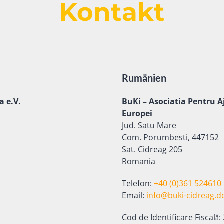
Kontakt
Rumänien
a e.V.
BuKi –
Asociatia Pentru A
Europei
Jud. Satu Mare
Com. Porumbesti, 447152
Sat. Cidreag 205
Romania
Telefon:
+40 (0)361 524610
Email:
info@buki-cidreag.d
Cod de Identificare Fiscalǎ