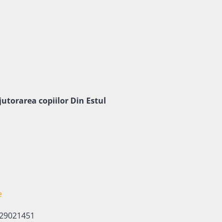
jutorarea copiilor Din Estul
e
: 29021451