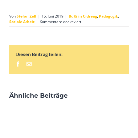
Von
Stefan Zell
|
15. Juni 2019
|
BuKi in Cidreag
,
Pädagogik
,
für
Soziale Arbeit
|
Kommentare deaktiviert
Schulabschlussfest
im
BuKi-
Haus
Diesen Beitrag teilen:
Facebook
E-
Mail
Ähnliche Beiträge