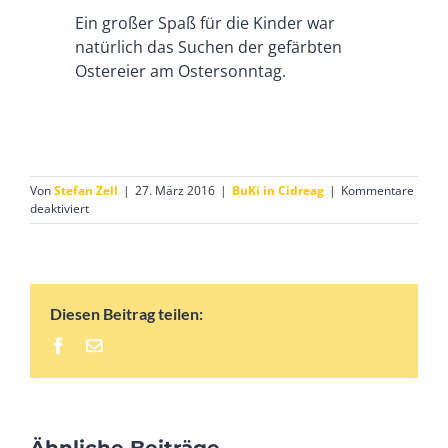
Ein großer Spaß für die Kinder war
natürlich das Suchen der gefärbten
Ostereier am Ostersonntag.
Von
Stefan Zell
|
27. März 2016
|
BuKi in Cidreag
|
Kommentare
für
deaktiviert
Ostern
in
Cidreag
Diesen Beitrag teilen:
Facebook
E-
Mail