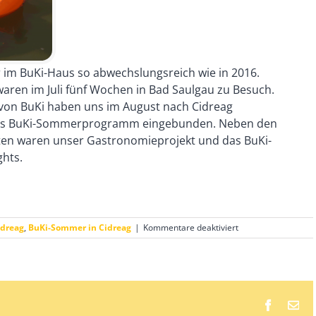
 im BuKi-Haus so abwechslungsreich wie in 2016.
waren im Juli fünf Wochen in Bad Saulgau zu Besuch.
von BuKi haben uns im August nach Cidreag
n das BuKi-Sommerprogramm eingebunden. Neben den
en waren unser Gastronomieprojekt und das BuKi-
ghts.
für
idreag
,
BuKi-Sommer in Cidreag
|
Kommentare deaktiviert
Oktober
2016,
Rückblick
auf
den
Sommer
Faceboo
E-
2016
Mai