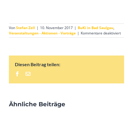
Von
Stefan Zell
|
10. November 2017
|
BuKi in Bad Saulgau
,
für
Veranstaltungen - Aktionen - Vorträge
|
Kommentare deaktiviert
Kinder
im
Roma-
Slum
–
Diesen Beitrag teilen:
trotz
Chance
Facebook
E-
chance
Mail
Ähnliche Beiträge