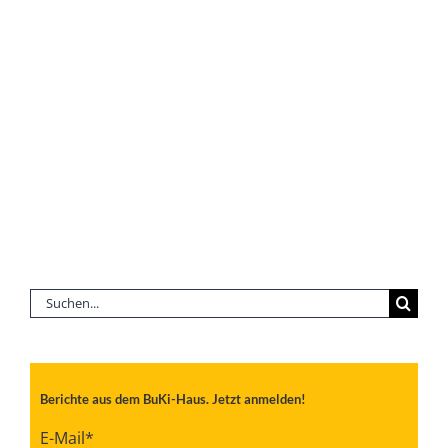
Suche
nach:
Berichte aus dem BuKi-Haus. Jetzt anmelden!
E-Mail
*