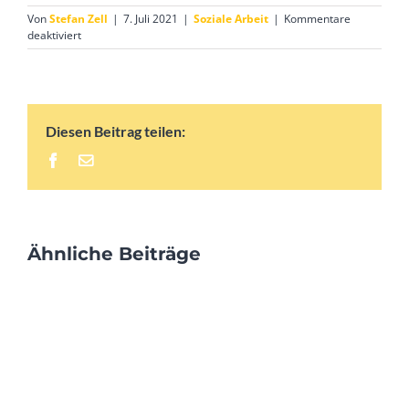
Von
Stefan Zell
|
7. Juli 2021
|
Soziale Arbeit
|
Kommentare
für
deaktiviert
Gartenarbeit
und
Soziale
Arbeit
Diesen Beitrag teilen:
Facebook
E-
Mail
Ähnliche Beiträge