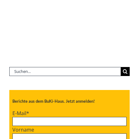
Suche
nach:
Berichte aus dem BuKi-Haus. Jetzt anmelden!
E-Mail
*
Vorname