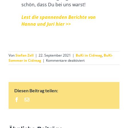
schön, dass Du bei uns warst!
Lest die spannenden Berichte von
Hanna und Juri hier >>
Von
Stefan Zell
|
22. September 2021
|
BuKi in Cidreag
,
BuKi-
für
Sommer in Cidreag
|
Kommentare deaktiviert
Gäste,
Praktikanten
und
Freiwillige
beim
Diesen Beitrag teilen:
BuKi-
Kindersommer
Facebook
E-
2021
Mail