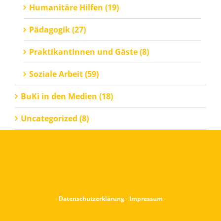
Humanitäre Hilfen (19)
Pädagogik (27)
PraktikantInnen und Gäste (8)
Soziale Arbeit (59)
BuKi in den Medien (18)
Uncategorized (8)
-
Datenschutzerklärung
-
Impressum
-