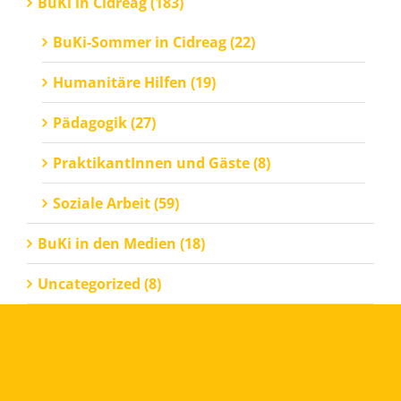
BuKi in Cidreag (183)
BuKi-Sommer in Cidreag (22)
Humanitäre Hilfen (19)
Pädagogik (27)
PraktikantInnen und Gäste (8)
Soziale Arbeit (59)
BuKi in den Medien (18)
Uncategorized (8)