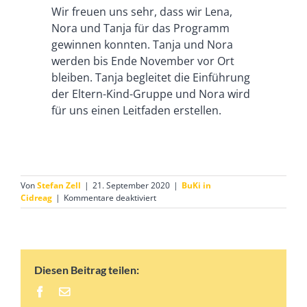
Wir freuen uns sehr, dass wir Lena,
Nora und Tanja für das Programm
gewinnen konnten. Tanja und Nora
werden bis Ende November vor Ort
bleiben. Tanja begleitet die Einführung
der Eltern-Kind-Gruppe und Nora wird
für uns einen Leitfaden erstellen.
Von
Stefan Zell
|
21. September 2020
|
BuKi in
für
Cidreag
|
Kommentare deaktiviert
Gäste
gestalten
Freizeitprogramm
Diesen Beitrag teilen:
Facebook
E-
Mail