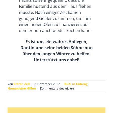
nachts so sehr gequalmt, dass die
Familie hustend aus dem Haus fliehen
musste. Nach einiger Zeit kamen
genügend Gelder zusammen, um ihm
einen neuen Ofen zu finanzieren, auf
dem er nun auch wieder kochen kann.
Es ist uns ein wahres Anliegen,
Dantin und seine beiden Söhne nun
über den langen Winter zu helfen.
Unterstützt uns dabei!
Von
Stefan Zell
|
7. Dezember 2022
|
BuKi in Cidreag
,
für
Humanitäre Hilfen
|
Kommentare deaktiviert
Familiennothilfen
–
Dantin
und
seine