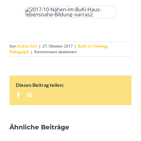
Von
Stefan Zell
|
27. Oktober 2017
|
BuKi in Cidreag
,
für
Pädagogik
|
Kommentare deaktiviert
Die
Nähmaschine
bereits
im
Einsatz
Diesen Beitrag teilen:
Facebook
E-
Mail
Ähnliche Beiträge