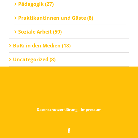
Pädagogik (27)
PraktikantInnen und Gäste (8)
Soziale Arbeit (59)
BuKi in den Medien (18)
Uncategorized (8)
-
Datenschutzerklärung
-
Impressum
-
Facebook