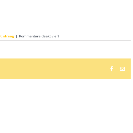
für
 Cidreag
|
Kommentare deaktiviert
Der
Kindersommer
im
BuKi-
Haus
2020
Faceboo
E-
Mai