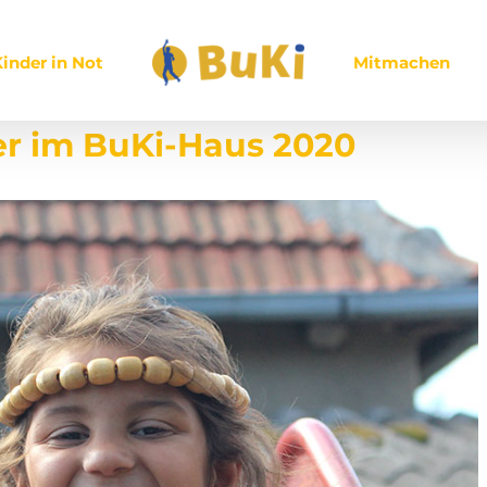
inder in Not
Mitmachen
r im BuKi-Haus 2020