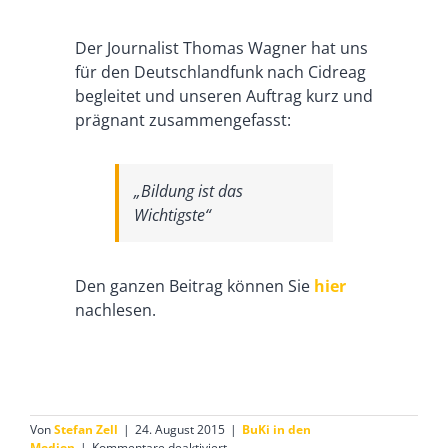
Der Journalist Thomas Wagner hat uns
für den Deutschlandfunk nach Cidreag
begleitet und unseren Auftrag kurz und
prägnant zusammengefasst:
„Bildung ist das
Wichtigste“
Den ganzen Beitrag können Sie
hier
nachlesen.
Von
Stefan Zell
|
24. August 2015
|
BuKi in den
für
Medien
|
Kommentare deaktiviert