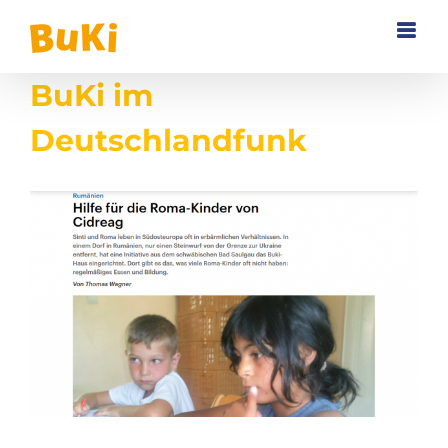
Zum
Inhalt
springen
BuKi im
Deutschlandfunk
Zeige
grösseres
Bild