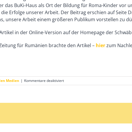
lt er das BuKi-Haus als Ort der Bildung für Roma-Kinder vor u
ie Erfolge unserer Arbeit. Der Beitrag erschien auf Seite 
ns, unsere Arbeit einem größeren Publikum vorstellen zu dü
Artikel in der Online-Version auf der Homepage der Schwäb
Zeitung für Rumänien brachte den Artikel –
hier
zum Nachle
für
den Medien
|
Kommentare deaktiviert
BuKi
auf
Seite
Drei
der
Schwäbischen
Zeitung