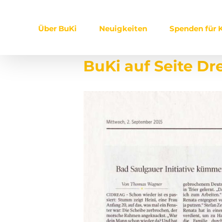
Zum
Inhalt
Über BuKi
Neuigkeiten
Spenden für K
springen
BuKi auf Seite Dr
Zeige
grösseres
Bild