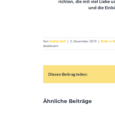
richten, die mit viel Lieb
und die Eink
Von
Stefan Zell
|
5. Dezember 2019
|
BuKi in 
für
deaktiviert
Weihnachtsdorf
im
Kieswerk
Wagenhart
Diesen Beitrag teilen:
Ähnliche Beiträge