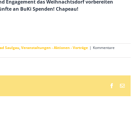
e und Engagement das Weihnachtsdorf vorbereiten
ünfte an BuKi Spenden! Chapeau!
Bad Saulgau
,
Veranstaltungen - Aktionen - Vorträge
|
Kommentare
Faceboo
E-
Mai