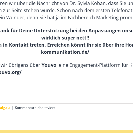
waren wir über die Nachricht von Dr. Sylvia Koban, dass Sie
 zur Seite stehen würde. Schon nach dem ersten Telefonat wa
ein Wunder, denn Sie hat ja im Fachbereich Marketing promo
n Dank für Deine Unterstützung bei den Anpassungen uns
wirklich super nett!!
a in Kontakt treten. Erreichen könnt ihr sie über ihre Ho
kommunikation.de/
ir übrigens über
Youvo
, eine Engagement-Plattform für 
ouvo.org/
für
aulgau
|
Kommentare deaktiviert
Auch
eine
Internetseite
benötigt