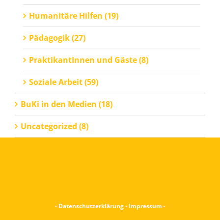
Humanitäre Hilfen (19)
Pädagogik (27)
PraktikantInnen und Gäste (8)
Soziale Arbeit (59)
BuKi in den Medien (18)
Uncategorized (8)
-
Datenschutzerklärung
-
Impressum
-