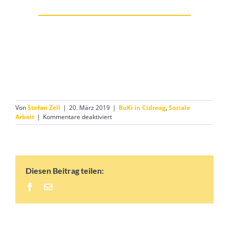
Von
Stefan Zell
|
20. März 2019
|
BuKi in Cidreag
,
Soziale
für
Arbeit
|
Kommentare deaktiviert
BuKi-
Kind
im
Waisenhaus
Diesen Beitrag teilen:
Facebook
E-
Mail