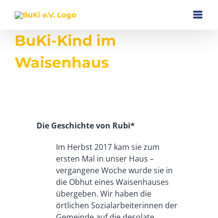
Zum
Inhalt
springen
BuKi-Kind im
Waisenhaus
Zeige
grösseres
Bild
Die Geschichte von Rubi*
Im Herbst 2017 kam sie zum
ersten Mal in unser Haus –
vergangene Woche wurde sie in
die Obhut eines Waisenhauses
übergeben. Wir haben die
örtlichen Sozialarbeiterinnen der
Gemeinde auf die desolate